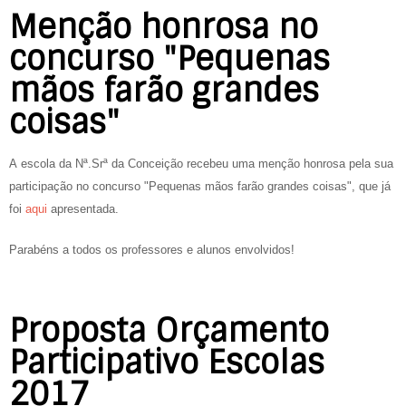
Menção honrosa no
concurso "Pequenas
mãos farão grandes
coisas"
A escola da Nª.Srª da Conceição recebeu uma menção honrosa pela sua
participação no concurso "Pequenas mãos farão grandes coisas", que já
foi
aqui
apresentada.
Parabéns a todos os professores e alunos envolvidos!
Proposta Orçamento
Participativo Escolas
2017