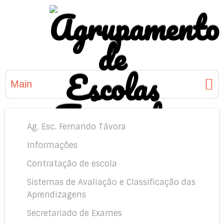
Main
Ag. Esc. Fernando Távora
Informações
Contratação de escola
Sistemas de Avaliação e Classificação das
Aprendizagens
Secretariado de Exames