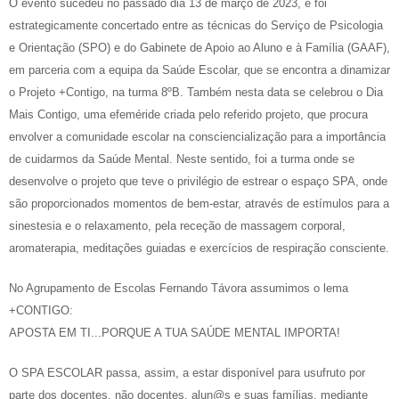
O evento sucedeu no passado dia 13 de março de 2023, e foi
estrategicamente concertado entre as técnicas do Serviço de Psicologia
e Orientação (SPO) e do Gabinete de Apoio ao Aluno e à Família (GAAF),
em parceria com a equipa da Saúde Escolar, que se encontra a dinamizar
o Projeto +Contigo, na turma 8ºB. Também nesta data se celebrou o Dia
Mais Contigo, uma efeméride criada pelo referido projeto, que procura
envolver a comunidade escolar na consciencialização para a importância
de cuidarmos da Saúde Mental. Neste sentido, foi a turma onde se
desenvolve o projeto que teve o privilégio de estrear o espaço SPA, onde
são proporcionados momentos de bem-estar, através de estímulos para a
sinestesia e o relaxamento, pela receção de massagem corporal,
aromaterapia, meditações guiadas e exercícios de respiração consciente.
No Agrupamento de Escolas Fernando Távora assumimos o lema
+CONTIGO:
APOSTA EM TI...PORQUE A TUA SAÚDE MENTAL IMPORTA!
O SPA ESCOLAR passa, assim, a estar disponível para usufruto por
parte dos docentes, não docentes, alun@s e suas famílias, mediante