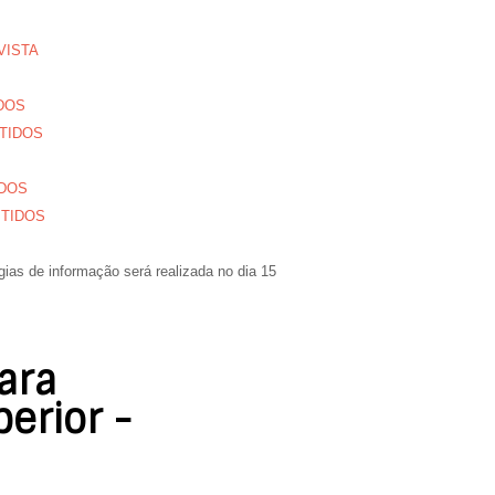
EVISTA
IDOS
MITIDOS
IDOS
MITIDOS
gias de informação será realizada no dia
15
ara
erior -