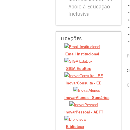
Apoio à Educação
Inclusiva
LIGAÇÕES
Email Institucional
P
SIGA EduBox
C
InovarConsulta - EE
C
InovarAlunos - Sumários
InovarPessoal - AEFT
Biblioteca