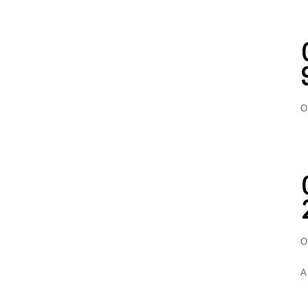
O
O
A