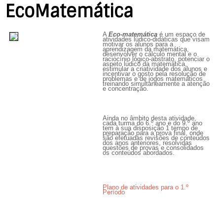
EcoMatemática
A
Eco-matemática
é um espaço de
atividades lúdico-didáticas que visam
motivar os alunos para a
aprendizagem da matemática,
desenvolver o cálculo mental e o
raciocínio lógico-abstrato, potenciar o
aspeto lúdico da matemática,
estimular a criatividade dos alunos e
incentivar o gosto pela resolução de
problemas e de jogos matemáticos
treinando simultaneamente a atenção
e concentração.
Ainda no âmbito desta atividade,
cada turma do 6.º ano e do 9.º ano
tem à sua disposição 1 tempo de
preparação para a prova final, onde
são efetuadas revisões de conteúdos
dos anos anteriores, resolvidas
questões de provas e consolidados
os conteúdos abordados.
Plano de atividades para o 1.º
Período