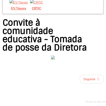
EV.Távora
CRTIC
Convite à
comunidade
educativa - Tomada
de posse da Diretora
Seguinte
Design by
Blue-Ink