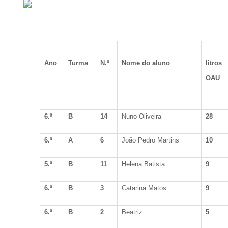
Ano
Turma
N.º
Nome do aluno
litros
OAU
6.º
B
14
Nuno Oliveira
28
6.º
A
6
João Pedro Martins
10
5.º
B
11
Helena Batista
9
6.º
B
3
Catarina Matos
9
6.º
B
2
Beatriz
5