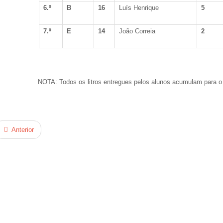
6.º
B
16
Luís Henrique
5
7.º
E
14
João Correia
2
NOTA: Todos os litros entregues pelos alunos acumulam para o p
Anterior