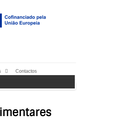
s
Contactos
limentares