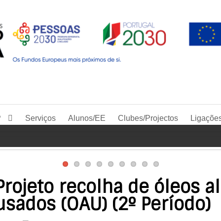
P
Serviços
Alunos/EE
Clubes/Projectos
Ligaçõe
Projeto recolha de óleos a
usados (OAU) (2º Período)