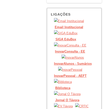
LIGAÇÕES
Email Institucional
SIGA EduBox
InovarConsulta - EE
InovarAlunos - Sumários
InovarPessoal - AEFT
Biblioteca
Jornal O Távora