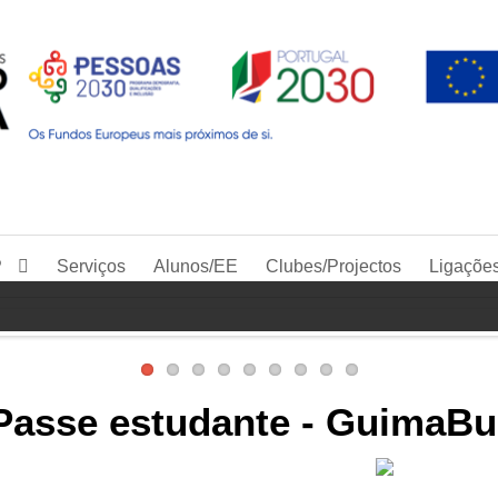
P
Serviços
Alunos/EE
Clubes/Projectos
Ligaçõe
Passe estudante - GuimaBu