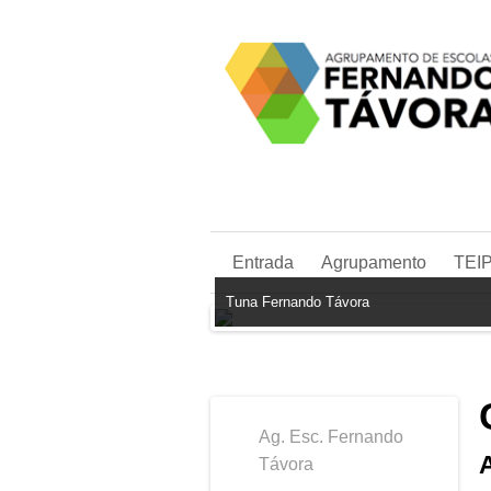
Entrada
Agrupamento
TEI
Tuna Fernando Távora
Ag. Esc. Fernando
Távora