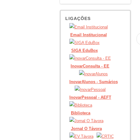
LIGAÇÕES
Email Institucional
SIGA EduBox
InovarConsulta - EE
InovarAlunos - Sumários
InovarPessoal - AEFT
Biblioteca
Jornal O Távora