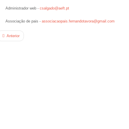
Administrador web -
csalgado@aeft.pt
Associação de pais -
associacaopais.fernandotavora@
gmail.com
Anterior