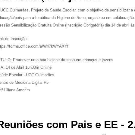
 UCC Guimarães, Projeto de Saúde Escolar, com o objetivo de sensibilizar 
ducação/pais para a temática da Higiene do Sono, organizou em colaboração
essão Sensibilização Gratuita Online (Inscrição Obrigatória) dia 14 de abril 
ink de Inscrição:
ttps://forms.office.com/e/W47kWYAXYf
ÍTULO: Promover uma boa higiene do sono em crianças e jovens
IA: 14 de Abril 18h00m Online
aúde Escolar - UCC Guimarães
entro de Medicina Digital P5
r.ª Liliana Amorim
Reuniões com Pais e EE - 2