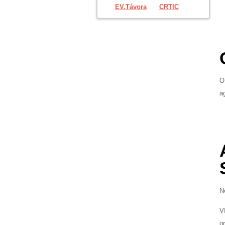
EV.Távora
CRTIC
O
a
N
V
o