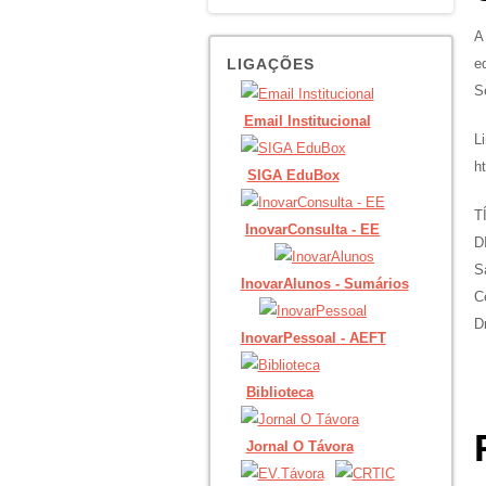
A
e
LIGAÇÕES
S
Email Institucional
L
h
SIGA EduBox
T
InovarConsulta - EE
D
S
InovarAlunos - Sumários
C
D
InovarPessoal - AEFT
Biblioteca
Jornal O Távora