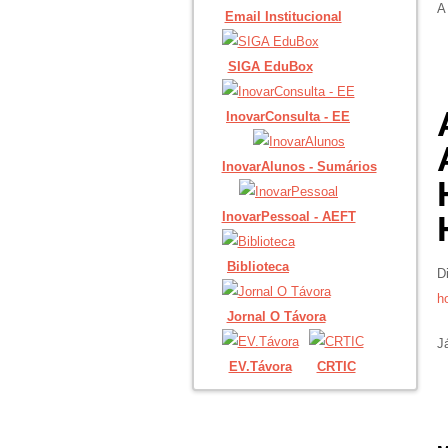
A
Email Institucional
SIGA EduBox
InovarConsulta - EE
InovarAlunos - Sumários
InovarPessoal - AEFT
Biblioteca
D
ho
Jornal O Távora
J
EV.Távora
CRTIC