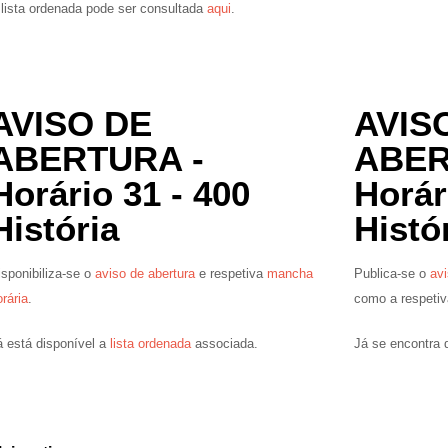
 lista ordenada pode ser consultada
aqui
.
AVISO DE
AVIS
ABERTURA -
ABER
Horário 31 - 400
Horár
História
Histó
isponibiliza-se o
aviso de abertura
e respetiva
mancha
Publica-se o
avi
rária
.
como a respeti
á está disponível a
lista ordenada
associada.
Já se encontra 