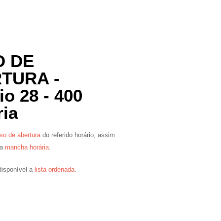
O DE
TURA -
io 28 - 400
ria
so de abertura
do referido horário, assim
va
mancha horária
.
disponível a
lista ordenada
.