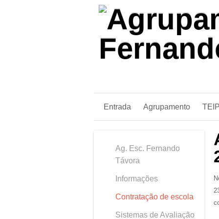
Entrada
Agrupamento
TEI
Ag. Esc. Fernando
Távora
Informações
N
2
Contratação de escola
c
Sistemas de Avaliação