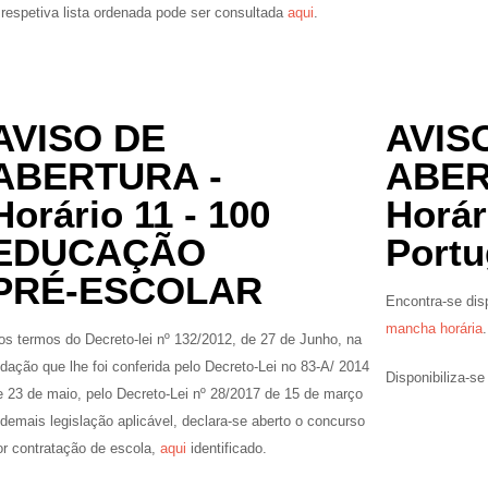
 respetiva lista ordenada pode ser consultada
aqui
.
AVISO DE
AVIS
ABERTURA -
ABER
Horário 11 - 100
Horár
EDUCAÇÃO
Port
PRÉ-ESCOLAR
Encontra-se dis
mancha horária
.
os termos do Decreto-lei nº 132/2012, de 27 de Junho, na
edação que lhe foi conferida pelo Decreto-Lei no 83-A/ 2014
Disponibiliza-se
e 23 de maio, pelo Decreto-Lei nº 28/2017 de 15 de março
 demais legislação aplicável, declara-se aberto o concurso
or contratação de escola,
aqui
identificado.