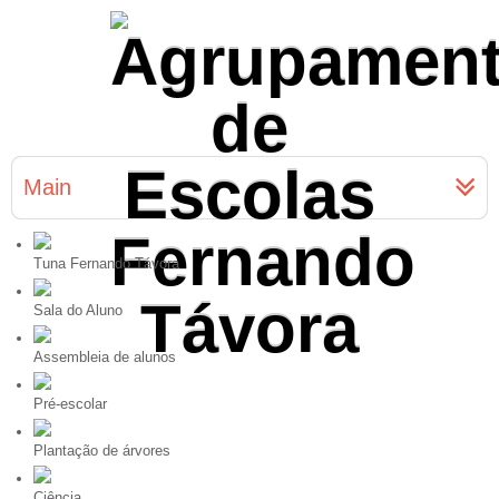
Main
Tuna Fernando Távora
Sala do Aluno
Assembleia de alunos
Pré-escolar
Plantação de árvores
Ciência