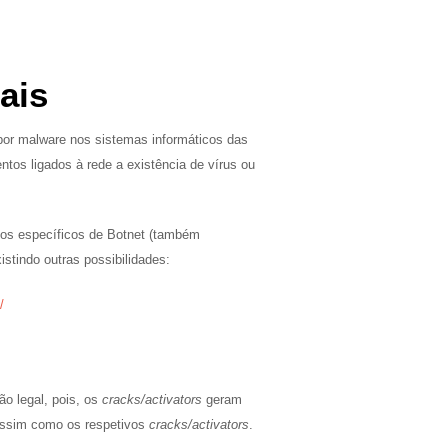
ais
 por malware nos sistemas informáticos das
tos ligados à rede a existência de vírus ou
sos específicos de Botnet (também
istindo outras possibilidades:
/
ão legal, pois, os
cracks/activators
geram
assim como os respetivos
cracks/activators
.