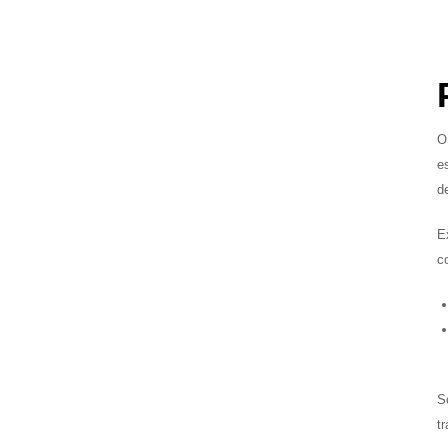
O
e
d
E
c
S
t