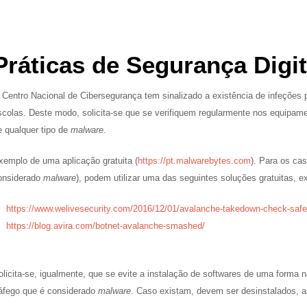
Práticas de Segurança Digit
 Centro Nacional de Cibersegurança tem sinalizado a existência de infeções
scolas. Deste modo, solicita-se que se verifiquem regularmente nos equipamen
e qualquer tipo de
malware
.
xemplo de uma aplicação gratuita (
https://pt.malwarebytes.com
). Para os ca
onsiderado
malware
), podem utilizar uma das seguintes soluções gratuitas, ex
https://www.welivesecurity.
com/2016/12/01/avalanche-
takedown-check-safe
https://blog.avira.com/botnet-
avalanche-smashed/
olicita-se, igualmente, que se evite a instalação de softwares de uma forma n
ráfego que é considerado
malware
. Caso existam, devem ser desinstalados, 