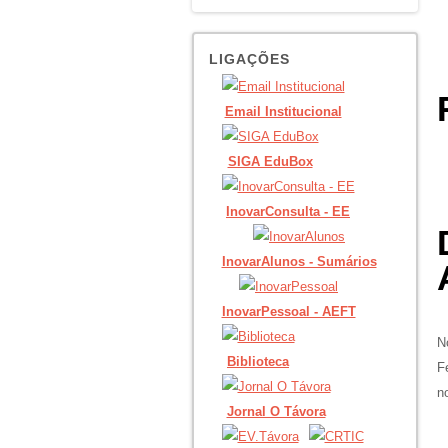
LIGAÇÕES
Email Institucional
SIGA EduBox
InovarConsulta - EE
InovarAlunos - Sumários
InovarPessoal - AEFT
N
Biblioteca
F
n
Jornal O Távora