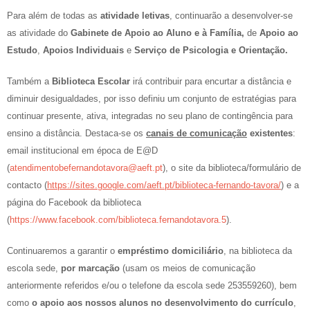
Para além de todas as
atividade letivas
, continuarão a desenvolver-se
as atividade do
Gabinete de Apoio ao Aluno e à Família,
de
Apoio ao
Estudo
,
Apoios Individuais
e
Serviço de Psicologia e Orientação.
Também a
Biblioteca Escolar
irá contribuir para encurtar a distância e
diminuir desigualdades, por isso definiu um conjunto de estratégias para
continuar presente, ativa, integradas no seu plano de contingência para
ensino a distância. Destaca-se os
canais de comunicação
existentes
:
email institucional em época de E@D
(
atendimentobefernandotavora@aeft.pt
), o site da biblioteca/formulário de
contacto (
https://sites.google.com/aeft.pt/biblioteca-fernando-tavora/
) e a
página do Facebook da biblioteca
(
https://www.facebook.com/biblioteca.fernandotavora.5
).
Continuaremos a garantir o
empréstimo domiciliário
, na biblioteca da
escola sede,
por marcação
(usam os meios de comunicação
anteriormente referidos e/ou o telefone da escola sede 253559260), bem
como
o apoio aos nossos alunos no desenvolvimento do currículo
,