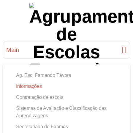
Main
Ag. Esc. Fernando Távora
Informações
Contratação de escola
Sistemas de Avaliação e Classificação das
Aprendizagens
Secretariado de Exames