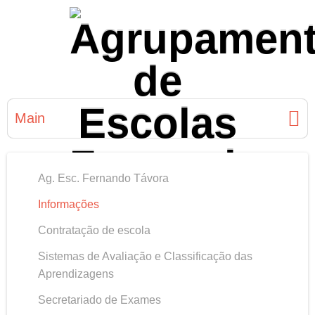
Main
Ag. Esc. Fernando Távora
Informações
Contratação de escola
Sistemas de Avaliação e Classificação das
Aprendizagens
Secretariado de Exames